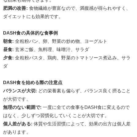
肥満の改善
:
食物繊維が豊富なので、満腹感が得られやすく、
ダイエットにも効果的です。
DASH
食の具体的な食事例
朝食
:
全粒粉パン、卵、野菜の炒め物、ヨーグルト
昼食
:
玄米ご飯、魚料理、味噌汁、サラダ
夕食
:
全粒粉パスタ、鶏肉、野菜のトマトソース煮込み、サラ
ダ
DASH
食を始める際の注意点
バランスが大切
:
どの栄養素も偏らず、バランス良く摂ること
が大切です。
無理のない範囲で
:
一度に全ての食事を
DASH
食に変えるので
はなく、少しずつ習慣化していくことが大切です。
個人差がある
:
体質や生活習慣によって、効果の出方は個人差
があります。