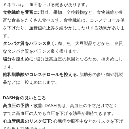
ミネラルは、血圧を下げる働きがあります。
食物繊維を豊富に
:
野菜、果物、全粒穀物など、食物繊維が豊
富な食品をたくさん食べます。食物繊維は、コレステロール値
を下げたり、血糖値の上昇を緩やかにしたりする効果がありま
す。
タンパク質をバランス良く
:
肉、魚、大豆製品などから、良質
なタンパク質をバランス良く摂ります。
塩分を控えめに
:
塩分は高血圧の原因となるため、控えめにし
ます。
飽和脂肪酸やコレステロールを控える
:
脂肪分の多い肉や乳製
品などは、控えめにします。
DASH
食の良いところ
高血圧の予防・改善
:
DASH
食は、高血圧の予防だけでなく、
すでに高血圧の人でも血圧を下げる効果が期待できます。
心血管疾患のリスク低下
:
心臓病や脳卒中などのリスクを下げ
る効果も期待できます。