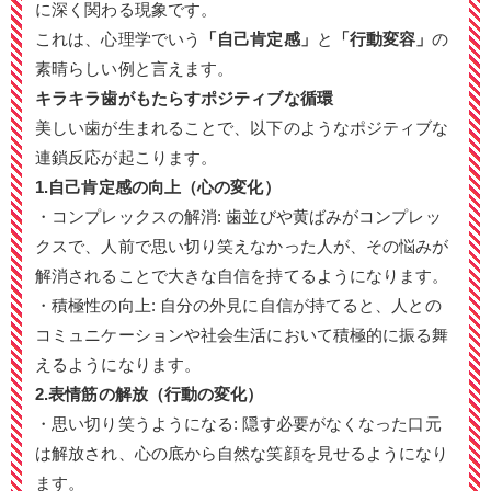
に深く関わる現象です。
これは、心理学でいう
「自己肯定感」
と
「行動変容」
の
素晴らしい例と言えます。
キラキラ歯がもたらすポジティブな循環
美しい歯が生まれることで、以下のようなポジティブな
連鎖反応が起こります。
1.自己肯定感の向上（心の変化）
・コンプレックスの解消
:
歯並びや黄ばみがコンプレッ
クスで、人前で思い切り笑えなかった人が、その悩みが
解消されることで大きな自信を持てるようになります。
・積極性の向上
:
自分の外見に自信が持てると、人との
コミュニケーションや社会生活において積極的に振る舞
えるようになります。
2.表情筋の解放（行動の変化）
・思い切り笑うようになる
:
隠す必要がなくなった口元
は解放され、心の底から自然な笑顔を見せるようになり
ます。