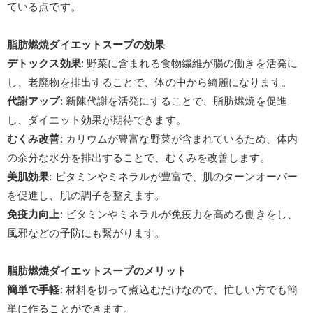
ている点です。
脂肪燃焼ダイエットスープの効果
デトックス効果
:
野菜に含まれる食物繊維が腸の働きを活発に
し、老廃物を排出することで、体の中から綺麗になります。
代謝アップ
:
新陳代謝を活発にすることで、脂肪燃焼を促進
し、ダイエット効果が期待できます。
むくみ改善
:
カリウムが豊富な野菜が含まれているため、体内
の余分な水分を排出することで、むくみを改善します。
美肌効果
:
ビタミンやミネラルが豊富で、肌のターンオーバー
を促進し、肌の調子を整えます。
免疫力向上
:
ビタミンやミネラルが免疫力を高める働きをし、
風邪などの予防にも繋がります。
脂肪燃焼ダイエットスープのメリット
簡単で手軽
:
材料を切って煮込むだけなので、忙しい方でも簡
単に作ることができます。