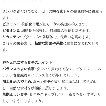
タンパク質だけでなく、以下の栄養素も肺の健康維持に役立ち
ます。
ビタミン
C:
抗酸化作用があり、肺の炎症を抑えます。
ビタミン
E:
細胞膜を保護し、肺組織の損傷を防ぎます。
β-
カロテン
:
ビタミン
A
の前駆体で、免疫力を高めます。
これらの栄養素は、
新鮮な野菜や果物
に豊富に含まれていま
す。
肺を元気にする食事のポイント
バランスのよい食事
:
タンパク質だけでなく、ビタミン、ミネ
ラル、食物繊維もバランス良く摂取しましょう。
加工食品の控えめ
:
塩分や糖分が多い加工食品は、控えめに
し、自然な食材を積極的に摂りましょう。
規則正しい食事
:
食事をスキップしたり、夜食を食べすぎたり
しないようにしましょう。