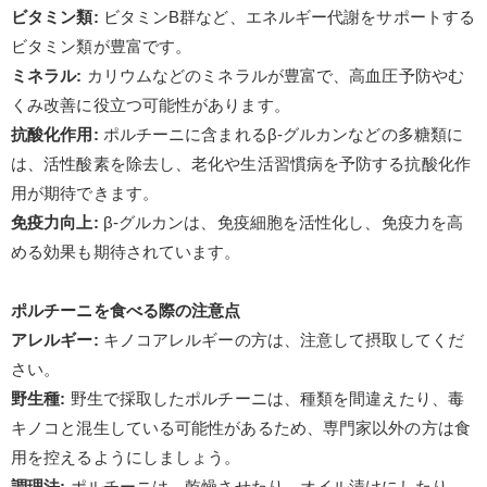
ビタミン類
:
ビタミン
B
群など、エネルギー代謝をサポートする
ビタミン類が豊富です。
ミネラル
:
カリウムなどのミネラルが豊富で、高血圧予防やむ
くみ改善に役立つ可能性があります。
抗酸化作用
:
ポルチーニに含まれる
β-
グルカンなどの多糖類に
は、活性酸素を除去し、老化や生活習慣病を予防する抗酸化作
用が期待できます。
免疫力向上
:
β-
グルカンは、免疫細胞を活性化し、免疫力を高
める効果も期待されています。
ポルチーニを食べる際の注意点
アレルギー
:
キノコアレルギーの方は、注意して摂取してくだ
さい。
野生種
:
野生で採取したポルチーニは、種類を間違えたり、毒
キノコと混生している可能性があるため、専門家以外の方は食
用を控えるようにしましょう。
調理法
:
ポルチーニは、乾燥させたり、オイル漬けにしたり