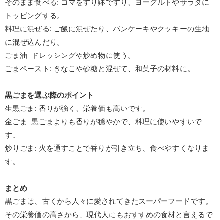
そのまま食べる
:
ゴマをすり鉢ですり、ヨーグルトやサラダに
トッピングする。
料理に混ぜる
:
ご飯に混ぜたり、パンケーキやクッキーの生地
に混ぜ込んだり。
ごま油
:
ドレッシングや炒め物に使う。
ごまペースト
:
きなこや砂糖と混ぜて、和菓子の材料に。
黒ごまを選ぶ際のポイント
生黒ごま
:
香りが強く、栄養価も高いです。
金ごま
:
黒ごまよりも香りが穏やかで、料理に使いやすいで
す。
炒りごま
:
火を通すことで香りが引き立ち、食べやすくなりま
す。
まとめ
黒ごまは、古くから人々に愛されてきたスーパーフードです。
その栄養価の高さから、現代人にもおすすめの食材と言えるで