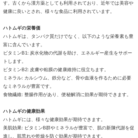
す。古くから漢方薬としても利用されており、近年では美容や
健康に良いとされ、様々な食品に利用されています。
ハトムギの栄養価
ハトムギは、タンパク質だけでなく、以下のような栄養素も豊
富に含んでいます。
ビタミン
B1:
炭水化物の代謝を助け、エネルギー産生をサポー
トします。
ビタミン
B2:
皮膚や粘膜の健康維持に役立ちます。
ミネラル
:
カルシウム、鉄分など、骨や血液を作るために必要
なミネラルが豊富です。
食物繊維
:
整腸作用があり、便秘解消に効果が期待できます。
ハトムギの健康効果
ハトムギには、様々な健康効果が期待できます。
美肌効果
:
ビタミン
B
群やミネラルが豊富で、肌の新陳代謝を促
進し、肌荒れや乾燥を防ぐ効果が期待できます。