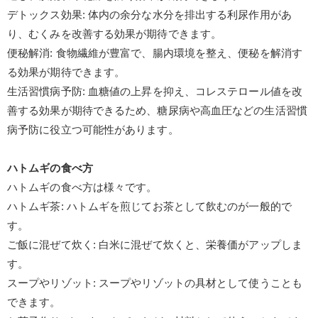
デトックス効果
:
体内の余分な水分を排出する利尿作用があ
り、むくみを改善する効果が期待できます。
便秘解消
:
食物繊維が豊富で、腸内環境を整え、便秘を解消す
る効果が期待できます。
生活習慣病予防
:
血糖値の上昇を抑え、コレステロール値を改
善する効果が期待できるため、糖尿病や高血圧などの生活習慣
病予防に役立つ可能性があります。
ハトムギの食べ方
ハトムギの食べ方は様々です。
ハトムギ茶
:
ハトムギを煎じてお茶として飲むのが一般的で
す。
ご飯に混ぜて炊く
:
白米に混ぜて炊くと、栄養価がアップしま
す。
スープやリゾット
:
スープやリゾットの具材として使うことも
できます。