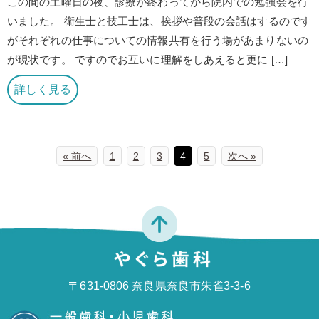
この間の土曜日の夜、診療が終わってから院内での勉強会を行
いました。 衛生士と技工士は、挨拶や普段の会話はするのです
がそれぞれの仕事についての情報共有を行う場があまりないの
が現状です。 ですのでお互いに理解をしあえると更に […]
詳しく見る
« 前へ
1
2
3
4
5
次へ »
〒631-0806 奈良県奈良市朱雀3-3-6