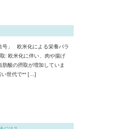
信号」 欧米化による栄養バラ
取: 欧米化に伴い、肉や揚げ
脂肪酸の摂取が増加していま
世代で** […]
るには？