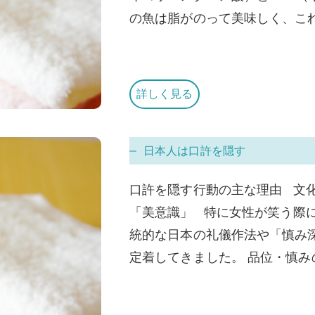
の魚は脂がのって美味しく、これ
詳しく見る
日本人は口許を隠す
口許を隠す行動の主な理由 文
「美意識」 特に女性が笑う際
統的な日本の礼儀作法や「慎み
定着してきました。 品位・慎みの表