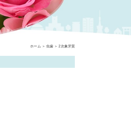
ホーム
＞ 虫歯 ＞ 2次象牙質