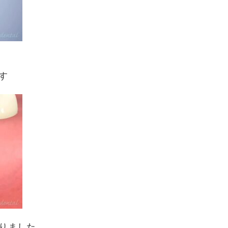
す
りました